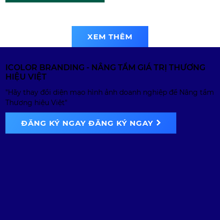
Khu sinh thái
Thung Ui | Logo
XEM THÊM
design
ICOLOR BRANDING - NÂNG TẦM GIÁ TRỊ THƯƠNG
HIỆU VIỆT
"Hãy thay đổi diện mạo hình ảnh doanh nghiệp để Nâng tầm
Thương hiệu Việt"
ĐĂNG KÝ NGAY
ĐĂNG KÝ NGAY