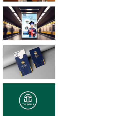
ICC Coffee Center
| Brand identity
Design
Giáo dục thực
nghiệm Victory |
Branding
Noi Bai Horizon
Hotel Branding