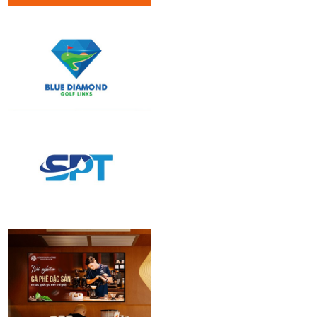
BFA Audio | Brand
identity Design
Blue Diamond
Golf Links | Logo
Design
Vận tải Xăng dầu
Phương Nam |
Logo Design