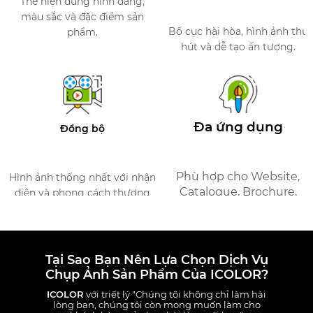
Thể hiện đúng hình dáng,
màu sắc và đặc điểm sản
Bố cục hài hòa, hình ảnh thu
phẩm.
hút và dễ tạo ấn tượng.
Đa ứng dụng
Đồng bộ
Phù hợp cho Website,
Hình ảnh thống nhất với nhận
Catalogue, Brochure,
diện và phong cách thương
quảng cáo và thương mại
hiệu.
điện tử.​
Tại Sao Bạn Nên Lựa Chọn Dịch Vụ
Chụp Ảnh Sản Phẩm Của ICOLOR?
ICOLOR
với triết lý "Chúng tôi không chỉ làm hài
lòng bạn, chúng tôi còn mong muốn làm cho