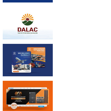
Viện Kinh Tế |
Logo Design
Dalac | Logo
design
CTX Logistic |
Brand identity