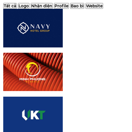
Tất cả
Logo
Nhận diện
Profile
Bao bì
Website
Navy Hotel Group
| Brand identity
Design
Minh Phuong
Plastic | Logo
design