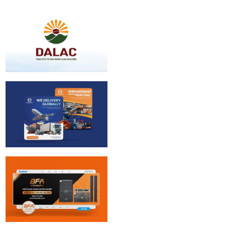
Viện Kinh Tế |
Logo Design
Dalac | Logo
design
CTX Logistic |
Brand identity