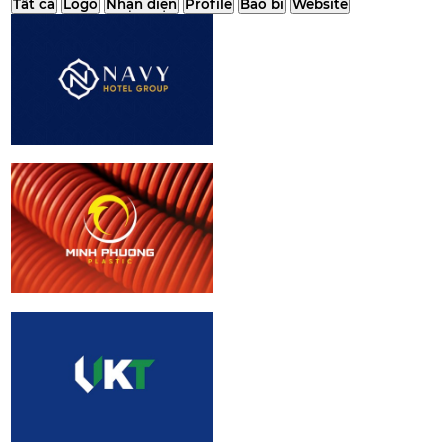
Tất cả
Logo
Nhận diện
Profile
Bao bì
Website
Navy Hotel Group
| Brand identity
Design
Minh Phuong
Plastic | Logo
design