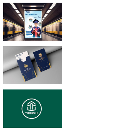
ICC Coffee Center
| Brand identity
Design
Giáo dục thực
nghiệm Victory |
Branding
Noi Bai Horizon
Hotel Branding