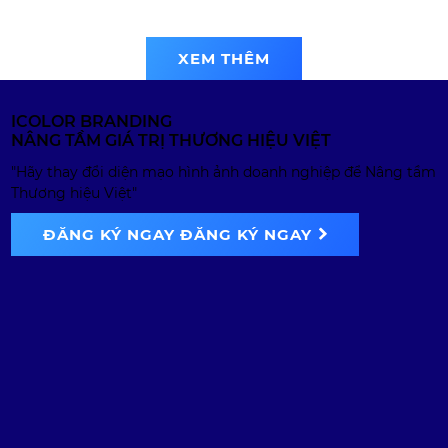
Khu sinh thái
Thung Ui | Logo
XEM THÊM
design
ICOLOR BRANDING
NÂNG TẦM GIÁ TRỊ THƯƠNG HIỆU VIỆT
"Hãy thay đổi diện mạo hình ảnh doanh nghiệp để Nâng tầm
Thương hiệu Việt"
ĐĂNG KÝ NGAY
ĐĂNG KÝ NGAY