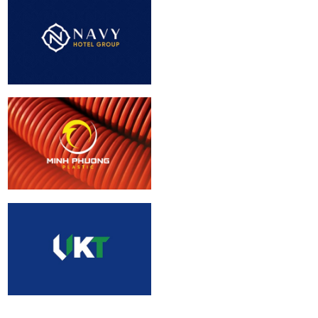
Navy Hotel Group
| Brand identity
Design
Minh Phuong
Plastic | Logo
design
Viện Kinh Tế |