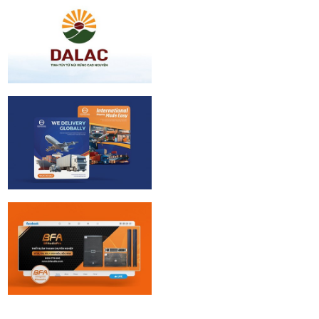
Logo Design
Dalac | Logo
design
CTX Logistic |
Brand identity
BFA Audio | Brand