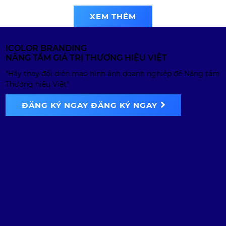
Thung Ui | Logo
XEM THÊM
design
ICOLOR BRANDING
NÂNG TẦM GIÁ TRỊ THƯƠNG HIỆU VIỆT
"Hãy thay đổi diện mạo hình ảnh doanh nghiệp để Nâng tầm
Thương hiệu Việt"
ĐĂNG KÝ NGAY
ĐĂNG KÝ NGAY