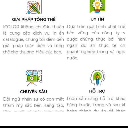
UY TÍN
GIẢI PHÁP TỔNG THỂ
Dựa trên quá trình phát triển
ICOLOR không chỉ đơn thuần
bền vững của công ty và
là cung cấp dịch vụ in ấn
được chứng thực bởi hàng
catalogue, chúng tôi đem đến
ngàn dự án thực tế cho
giải pháp toàn diện và tổng
doanh nghiệp trong và ngoài
thể cho thương hiệu của bạn.​
nước.
HỖ TRỢ​
CHUYÊN SÂU​
Luôn sẵn sàng hỗ trợ khách
Đội ngũ nhân sự có con mắt
hàng trước, trong và sau khi
thẩm mỹ sắc bén, sáng tạo,
hoàn thành dự án để khách
tâm huyết và giàu kiến thức
hàng có được trải nghiệm
về thương hiệu​.
dịch vụ tốt nhất.​