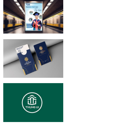
| Brand identity
Design
Giáo dục thực
nghiệm Victory |
Branding
Noi Bai Horizon
Hotel Branding
Khu sinh thái