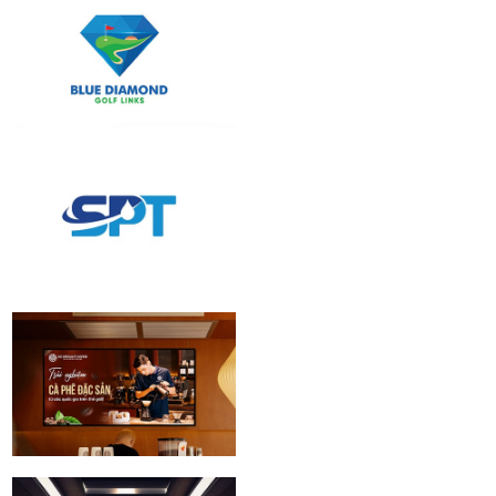
identity Design
Blue Diamond
Golf Links | Logo
Design
Vận tải Xăng dầu
Phương Nam |
Logo Design
ICC Coffee Center