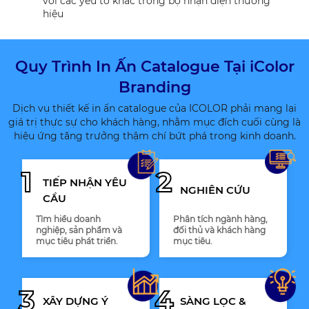
với các yếu tố khác trong bộ nhận diện thương
hiệu
Quy Trình In Ấn Catalogue Tại iColor
Branding
Dịch vụ thiết kế in ấn catalogue của ICOLOR phải mang lại
giá trị thực sự cho khách hàng, nhằm mục đích cuối cùng là
hiệu ứng tăng trưởng thậm chí bứt phá trong kinh doanh.
1
2
TIẾP NHẬN YÊU
NGHIÊN CỨU
CẦU
Tìm hiểu doanh
Phân tích ngành hàng,
nghiệp, sản phẩm và
đối thủ và khách hàng
mục tiêu phát triển.
mục tiêu.
3
4
XÂY DỰNG Ý
SÀNG LỌC &