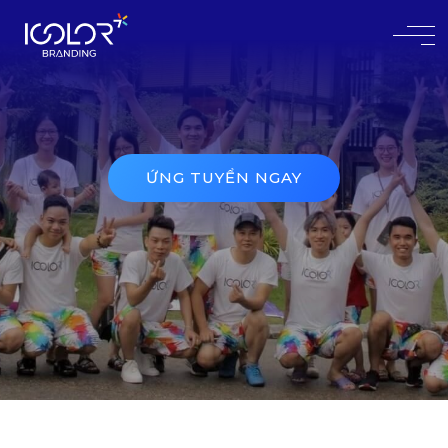
#
ỨNG TUYỂN NGAY