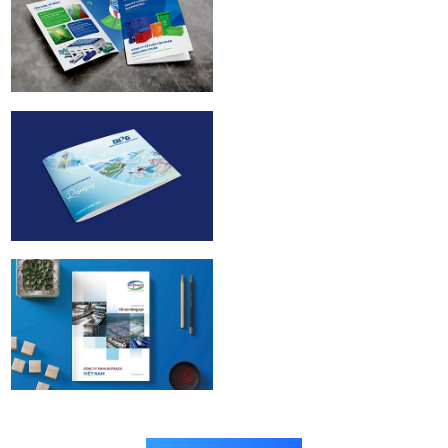
Nhựa Bình Thuận
(BPG) | Catalogue
design
BPG | ESG Proflie
design
Butraco | Profile
design