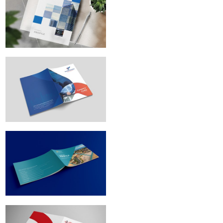
Tập đoàn
Austdoor | Profile
design
Tân Đạt Holding |
Profile design
Sky Realty |
Profile design