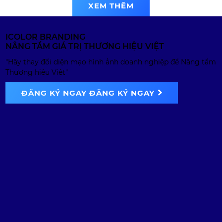
XEM THÊM
ICOLOR BRANDING
NÂNG TẦM GIÁ TRỊ THƯƠNG HIỆU VIỆT
"Hãy thay đổi diện mạo hình ảnh doanh nghiệp để Nâng tầm
Thương hiệu Việt"
ĐĂNG KÝ NGAY
ĐĂNG KÝ NGAY