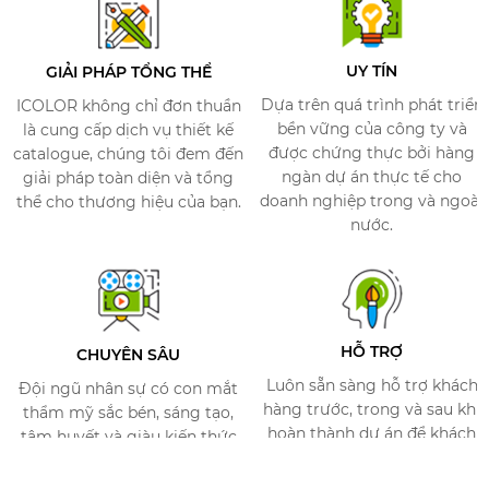
UY TÍN
GIẢI PHÁP TỔNG THỂ
Dựa trên quá trình phát triển
ICOLOR không chỉ đơn thuần
bền vững của công ty và
là cung cấp dịch vụ thiết kế
được chứng thực bởi hàng
catalogue, chúng tôi đem đến
ngàn dự án thực tế cho
giải pháp toàn diện và tổng
doanh nghiệp trong và ngoài
thể cho thương hiệu của bạn.​
nước.
HỖ TRỢ​
CHUYÊN SÂU​
Luôn sẵn sàng hỗ trợ khách
Đội ngũ nhân sự có con mắt
hàng trước, trong và sau khi
thẩm mỹ sắc bén, sáng tạo,
hoàn thành dự án để khách
tâm huyết và giàu kiến thức
hàng có được trải nghiệm
về thương hiệu​.
dịch vụ tốt nhất.​