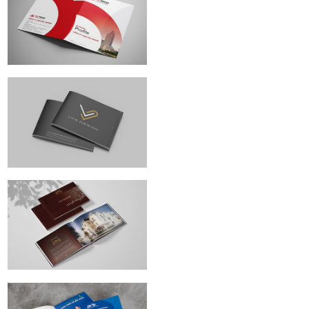
RSL Group |
Profile design
Life Design |
Profile design
Hoàng Phúc |
Catalogue design