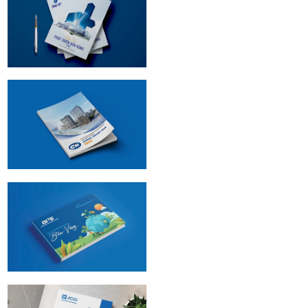
Đồng Tiến | ESG
Proflie design
CII | ESG Proflie
design 2025
Nhựa Bình Thuận |
ESG Proflie design