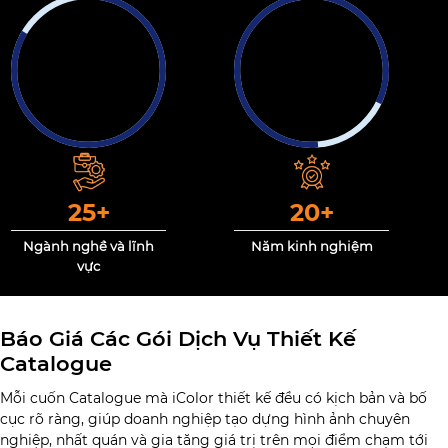
25
+
20
+
Ngành nghề và lĩnh
Năm kinh nghiệm
vực
Báo Giá Các Gói Dịch Vụ Thiết Kế
Catalogue
Mỗi cuốn Catalogue mà iColor thiết kế đều có kịch bản và bố
cục rõ ràng, giúp doanh nghiệp tạo dựng hình ảnh chuyên
nghiệp, nhất quán và gia tăng giá trị trên mọi điểm chạm tới