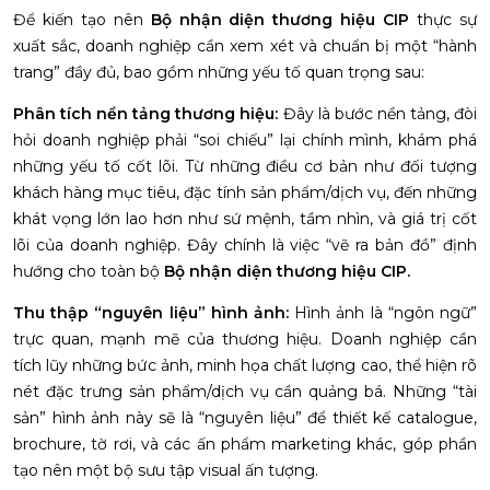
Để kiến tạo nên
Bộ nhận diện thương hiệu CIP
thực sự
xuất sắc, doanh nghiệp cần xem xét và chuẩn bị một “hành
trang” đầy đủ, bao gồm những yếu tố quan trọng sau:
Phân tích nền tảng thương hiệu:
Đây là bước nền tảng, đòi
hỏi doanh nghiệp phải “soi chiếu” lại chính mình, khám phá
những yếu tố cốt lõi. Từ những điều cơ bản như đối tượng
khách hàng mục tiêu, đặc tính sản phẩm/dịch vụ, đến những
khát vọng lớn lao hơn như sứ mệnh, tầm nhìn, và giá trị cốt
lõi của doanh nghiệp. Đây chính là việc “vẽ ra bản đồ” định
hướng cho toàn bộ
Bộ nhận diện thương hiệu CIP.
Thu thập “nguyên liệu” hình ảnh:
Hình ảnh là “ngôn ngữ”
trực quan, mạnh mẽ của thương hiệu. Doanh nghiệp cần
tích lũy những bức ảnh, minh họa chất lượng cao, thể hiện rõ
nét đặc trưng sản phẩm/dịch vụ cần quảng bá. Những “tài
sản” hình ảnh này sẽ là “nguyên liệu” để thiết kế catalogue,
brochure, tờ rơi, và các ấn phẩm marketing khác, góp phần
tạo nên một bộ sưu tập visual ấn tượng.