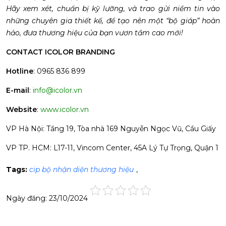
Hãy xem xét, chuẩn bị kỹ lưỡng, và trao gửi niềm tin vào
những chuyên gia thiết kế, để tạo nên một “bộ giáp” hoàn
hảo, đưa thương hiệu của bạn vươn tầm cao mới!
CONTACT ICOLOR BRANDING
Hotline
: 0965 836 899
E-mail
:
info@icolor.vn
Website
:
www.icolor.vn
VP Hà Nội: Tầng 19, Tòa nhà 169 Nguyễn Ngọc Vũ, Cầu Giấy
VP TP. HCM: L17-11, Vincom Center, 45A Lý Tự Trọng, Quận 1
Tags:
cip bộ nhận diện thương hiệu
,
Ngày đăng: 23/10/2024