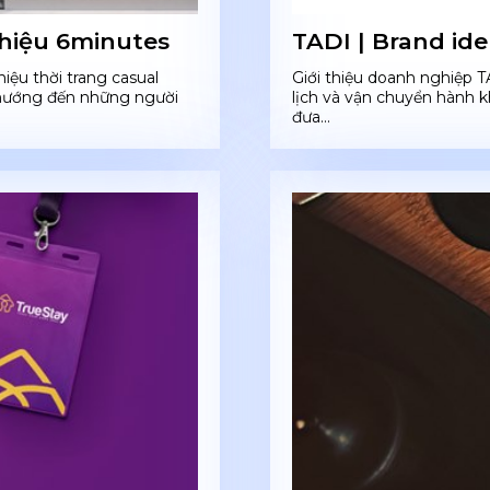
 hiệu 6minutes
TADI | Brand ide
ệu thời trang casual
Giới thiệu doanh nghiệp T
, hướng đến những người
lịch và vận chuyển hành 
đưa...