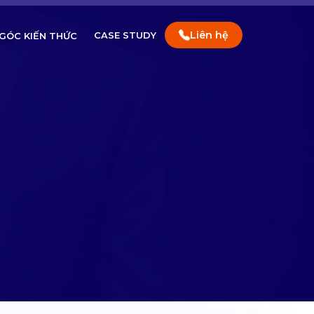
Liên hệ
CASE STUDY
GÓC KIẾN THỨC