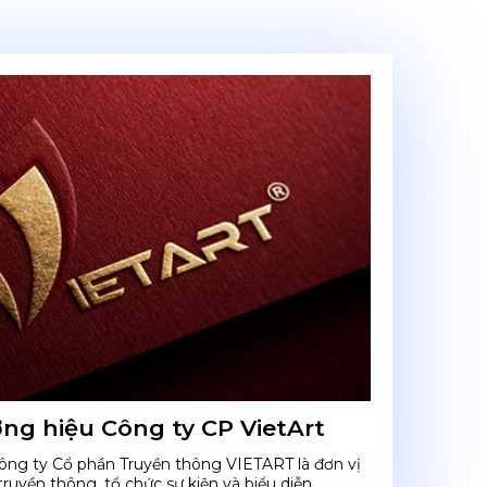
ơng hiệu Công ty CP VietArt
Công ty Cổ phần Truyền thông VIETART là đơn vị
ruyền thông, tổ chức sự kiện và biểu diễn...