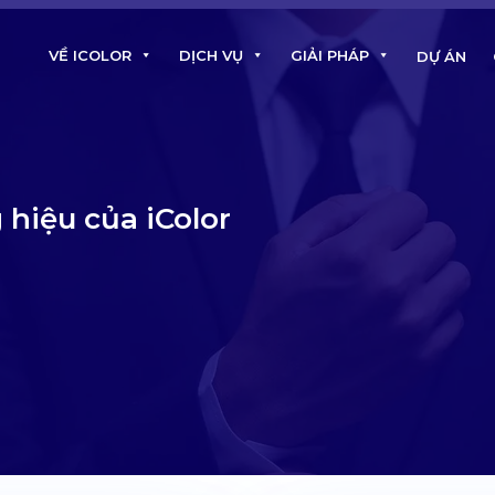
VỀ ICOLOR
DỊCH VỤ
GIẢI PHÁP
DỰ ÁN
 hiệu của iColor
dịch vụ