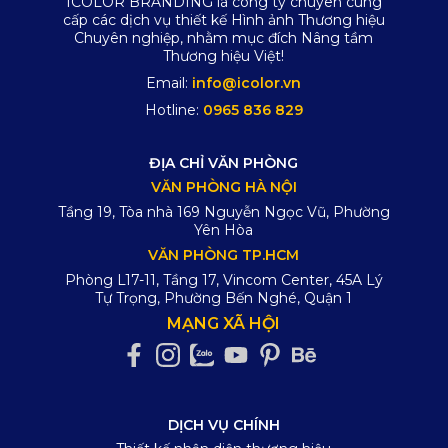
ICOLOR BRANDING là công ty chuyên cung
cấp các dịch vụ thiết kế Hình ảnh Thương hiệu
Chuyên nghiệp, nhằm mục đích Nâng tầm
Thương hiệu Việt!
Email:
info@icolor.vn
Hotline:
0965 836 829
ĐỊA CHỈ VĂN PHÒNG
VĂN PHÒNG HÀ NỘI
Tầng 19, Tòa nhà 169 Nguyễn Ngọc Vũ, Phường
Yên Hòa
VĂN PHÒNG TP.HCM
Phòng L17-11, Tầng 17, Vincom Center, 45A Lý
Tự Trọng, Phường Bến Nghé, Quận 1
MẠNG XÃ HỘI
DỊCH VỤ CHÍNH