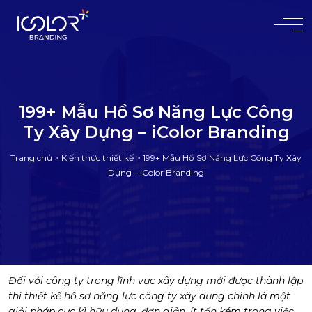
#
199+ Mẫu Hồ Sơ Năng Lực Công
Ty Xây Dựng – iColor Branding
Trang chủ
>
Kiến thức thiết kế
>
199+ Mẫu Hồ Sơ Năng Lực Công Ty Xây
Dựng – iColor Branding
Đối với công ty trong lĩnh vực xây dựng mới được thành lập
thì
thiết kế hồ sơ năng lực công ty xây dựng
chính là một
giải pháp cực kì hữu dụng, đơn giản, ít tốn kém trong việc