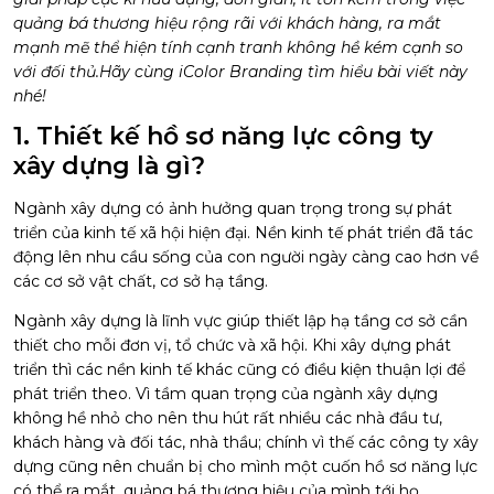
quảng bá thương hiệu rộng rãi với khách hàng, ra mắt
mạnh mẽ thể hiện tính cạnh tranh không hề kém cạnh so
với đối thủ.Hãy cùng
iColor Branding
tìm hiểu bài viết này
nhé!
1. Thiết kế hồ sơ năng lực công ty
xây dựng là gì?
Ngành xây dựng có ảnh hưởng quan trọng trong sự phát
triển của kinh tế xã hội hiện đại. Nền kinh tế phát triển đã tác
động lên nhu cầu sống của con người ngày càng cao hơn về
các cơ sở vật chất, cơ sở hạ tầng.
Ngành xây dựng là lĩnh vực giúp thiết lập hạ tầng cơ sở cần
thiết cho mỗi đơn vị, tổ chức và xã hội. Khi xây dựng phát
triển thì các nền kinh tế khác cũng có điều kiện thuận lợi để
phát triển theo.
Vì tầm quan trọng của ngành xây dựng
không hề nhỏ cho nên thu hút rất nhiều các nhà đầu tư,
khách hàng và đối tác, nhà thầu; chính vì thế các công ty xây
dựng cũng nên chuẩn bị cho mình một cuốn hồ sơ năng lực
có thể ra mắt, quảng bá thương hiệu của mình tới họ.