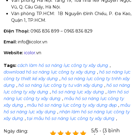
Văn phòng Hà Nội: Tầng 19, Tòa nhà 169 Nguyễn Ngọc
Vũ, Q. Cầu Giấy, Hà Nội.
Văn phòng TP.HCM: 1B Nguyễn Đình Chiểu, P. Đa Kao,
Quận 1, TP.HCM.
Điện Thoại:
0965 836 899 – 0965 836 829
Email:
info@icolor.vn
Website:
icolor.
vn
Tags:
cách làm hồ sơ năng lực công ty xây dựng
,
download hồ sơ năng lực công ty xây dựng
,
hồ sơ năng lực
công ty thiết kế xây dựng
,
hồ sơ năng lực công ty tnhh xây
dựng
,
hồ sơ năng lực công ty tư vấn xây dựng
,
hồ sơ năng
lực công ty xây dựng
,
hồ sơ năng lực xây dựng
,
làm hồ sơ
năng lực công ty xây dựng
,
mẫu hồ sơ năng lực công ty
xây dựng
,
mẫu hồ sơ năng lực công ty xây dựng đẹp
,
mẫu
hồ sơ năng lực xây dựng
,
nhận làm hồ sơ năng lực công ty
xây dựng
,
tại mẫu hồ sơ năng lực công ty xây dựng
,
5/5 - (3 bình
Ngày đăng: