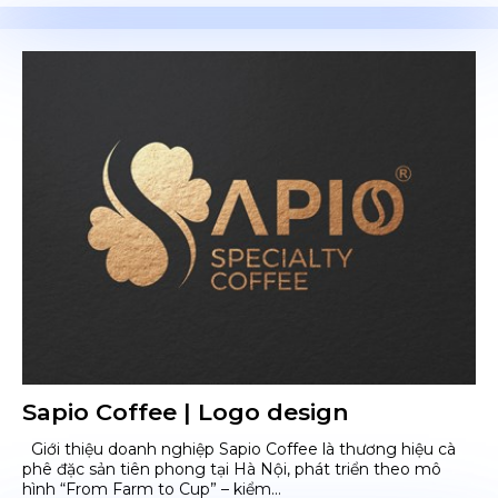
Sapio Coffee | Logo design
Giới thiệu doanh nghiệp Sapio Coffee là thương hiệu cà
phê đặc sản tiên phong tại Hà Nội, phát triển theo mô
hình “From Farm to Cup” – kiểm...