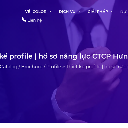
VỀ ICOLOR
DỊCH VỤ
GIẢI PHÁP
DỰ
Liên hệ
 kế profile | hồ sơ năng lực CTCP Hưn
Catalog / Brochure / Profile
>
Thiết kế profile | hồ sơ nă