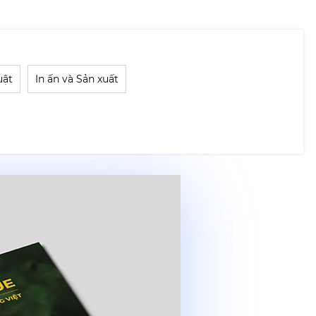
uật
In ấn và Sản xuất