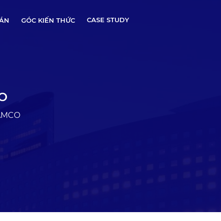
CASE STUDY
 ÁN
GÓC KIẾN THỨC
CO
NAMCO