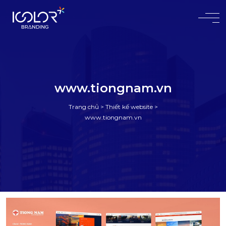
#
www.tiongnam.vn
Trang chủ
>
Thiết kế website
>
www.tiongnam.vn