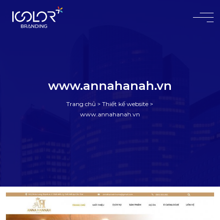
#
www.annahanah.vn
Trang chủ
>
Thiết kế website
>
www.annahanah.vn