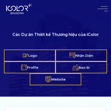
#
Các Dự án Thiết kế Thương hiệu của iColor
Với hơn 20 năm kinh nghiệm chuyên sâu
Đã có 9000+ khách hàng tin tưởng sử dụng dịch vụ
Logo
Nhận Diện
Profile
Bao bì
Website