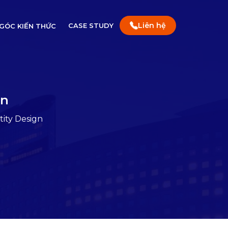
Liên hệ
CASE STUDY
GÓC KIẾN THỨC
gn
tity Design