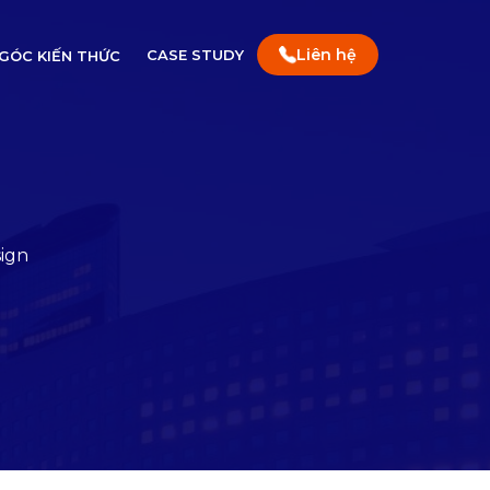
Liên hệ
CASE STUDY
GÓC KIẾN THỨC
sign