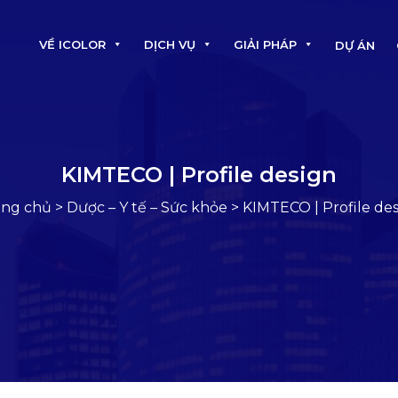
VỀ ICOLOR
DỊCH VỤ
GIẢI PHÁP
DỰ ÁN
KIMTECO | Profile design
ang chủ
>
Dược – Y tế – Sức khỏe
>
KIMTECO | Profile de