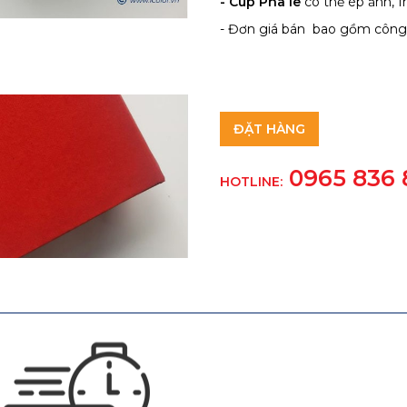
- Cúp Pha lê
có thể ép ảnh, In
- Đơn giá bán bao gồm công 
ĐẶT HÀNG
0965 836 
HOTLINE: