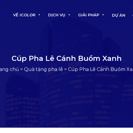
VỀ ICOLOR
DỊCH VỤ
GIẢI PHÁP
DỰ ÁN
Cúp Pha Lê Cánh Buồm Xanh
ang chủ
>
Quà tặng pha lê
>
Cúp Pha Lê Cánh Buồm X