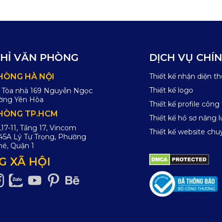
CHỈ VĂN PHÒNG
DỊCH VỤ CHÍ
HÒNG HÀ NỘI
Thiết kế nhận diện t
Thiết kế logo
, Tòa nhà 169 Nguyễn Ngọc
ờng Yên Hòa
Thiết kế profile công 
HÒNG TP.HCM
Thiết kế hồ sơ năng l
7-11, Tầng 17, Vincom
Thiết kế website ch
 45A Lý Tự Trọng, Phường
é, Quận 1
 XÃ HỘI