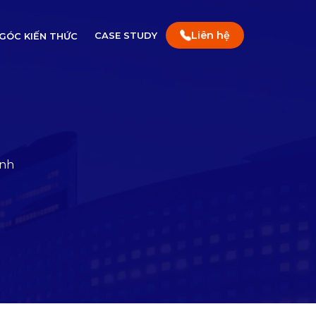
Liên hệ
CASE STUDY
GÓC KIẾN THỨC
anh