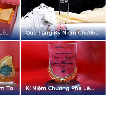
Lê
Quà Tặng Kỷ Niệm Chương
SD-257
ồm To
Kỉ Niệm Chương Pha Lê
QC-002