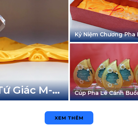
Kỷ Niệm Chương Pha 
SD-255
Tứ Giác M-
Cúp Pha Lê Cánh Bu
XEM THÊM