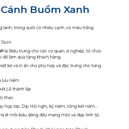
ê Cánh Buồm Xanh
ong lanh, trong suốt có nhiều cạnh, có màu trắng
g 15cm
nh
là Biểu trưng cho các cơ quan, xí nghiệp, tổ chức
o để làm quà tặng khách hàng.
iết kế và in ấn cho phù hợp và đặc trưng cho từng
à lưu niệm
kết,Lễ thành lập
Hội thao
y họp lớp, Dịp Hội nghị, kỷ niệm, tổng kết năm….
pha lê mỗi kiểu dáng đều mang một vẻ đẹp tinh tế,