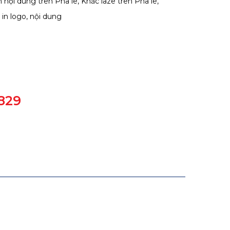
 nội dung trên Pha lê, Khắc laze trên Pha lê,
in logo, nội dung
829