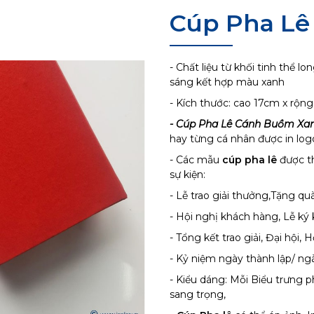
Cúp Pha L
- Chất liệu từ khối tinh thể l
sáng kết hợp màu xanh
- Kích thước: cao 17cm x rộn
- Cúp Pha Lê Cánh Buồm Xa
hay từng cá nhân được in log
- Các mẫu
cúp pha lê
được th
sự kiện:
- Lễ trao giải thưởng,Tặng qu
- Hội nghị khách hàng, Lễ ký 
- Tổng kết trao giải, Đại hội, 
- Kỷ niệm ngày thành lập/ ngà
- Kiểu dáng: Mỗi Biểu trưng 
sang trọng,