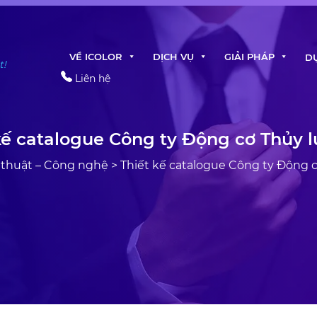
VỀ ICOLOR
DỊCH VỤ
GIẢI PHÁP
D
t!
Liên hệ
kế catalogue Công ty Động cơ Thủy 
 thuật – Công nghệ
>
Thiết kế catalogue Công ty Động 