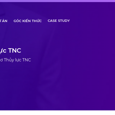
CASE STUDY
Ự ÁN
GÓC KIẾN THỨC
lực TNC
cơ Thủy lực TNC